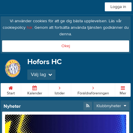
Logga in
Vi använder cookies för att ge dig bästa upplevelsen. Läs vår
cookiepolicy
här
. Genom att fortsätta använda tjänsten godkänner du
denna.
Okej
Hofors HC
Välj lag
Start
Kalender
Istider
Föräldraföreningen
Mer
Nyheter
Klubbnyheter