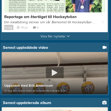
Reportage om återtåget till Hockeytvåan
Din lokaltidning skriver om vår återkomst till Hockeytvåan och seriepremiären med derby mot Valbo HC. Läs reportaget här, på våra sociala medier, i papperstidningen eller på nätet. https://dinlt.prenly.com/p/din-lokaltidning/2026-07-14/r/14/26-27/829/2384618
A-lag
14 jul
0
Visa fler nyheter
Senast uppladdade video
Uppsnack med Erik Andersson
Vi tog ett snack med assisterande tränare Erik ...
Senast uppdaterade album