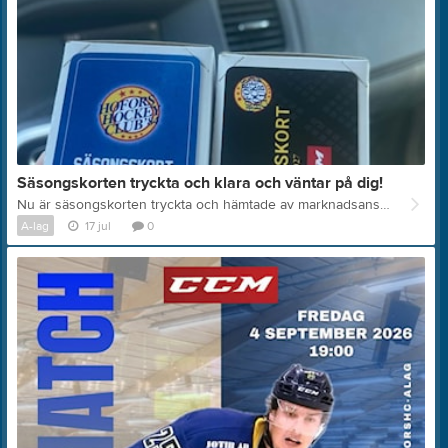
Säsongskorten tryckta och klara och väntar på dig!
Nu är säsongskorten tryckta och hämtade av marknadsansvarige Jim Elfsberg. Visst blev de snygga? Vad säger ni? Dags att inhandla ditt säsongskort.
A-lag
17 jul
0