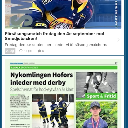
Försäsongsmatch fredag den 4e september mot
Smedjebacken!
Fredag den 4e september inleder vi försäsongsmatcherna genom att ta emot Smedjebacken HC A-Lag i Hofors ishall. SHC är ett tufft och svårspelat lag som vi hade täta drabbningar med i kvalet till Hockeytvåan Västra 2025. Vem minns inte det? Passa på att säkra ditt säsongskort så går du gratis på matchen såklart!
A-lag
17 jul
0