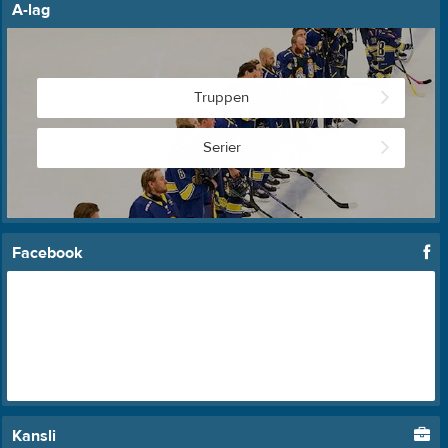
A-lag
Truppen
Serier
Facebook
Kansli